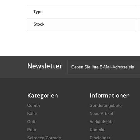
Type
Stock
Newsletter
Kategorien
Informationen
Combi
Sonderangebote
Käfer
Neue Artikel
Golf
Verkaufshits
Polo
Kontakt
Scirocco/Corrado
Disclaimer