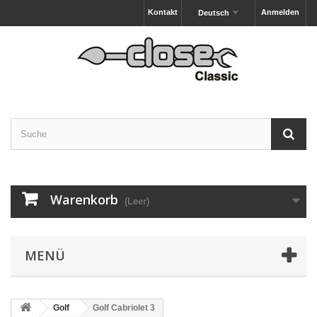
Kontakt
Anmelden
Deutsch
Warenkorb
(Leer)
MENÜ
Golf
Golf Cabriolet 3