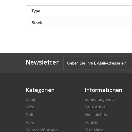
Type
Stock
Newsletter
Kategorien
Informationen
Combi
Sonderangebote
Käfer
Neue Artikel
Golf
Verkaufshits
Polo
Kontakt
Scirocco/Corrado
Disclaimer