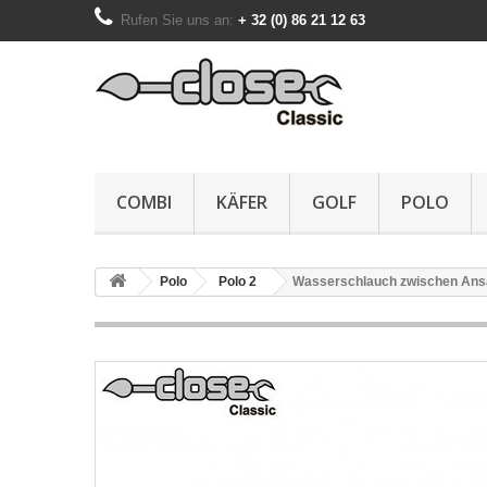
Rufen Sie uns an:
+ 32 (0) 86 21 12 63
COMBI
KÄFER
GOLF
POLO
Polo
Polo 2
Wasserschlauch zwischen An