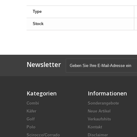
Type
Stock
Newsletter
Kategorien
Informationen
Combi
Sonderangebote
Käfer
Neue Artikel
Golf
Verkaufshits
Polo
Kontakt
Scirocco/Corrado
Disclaimer