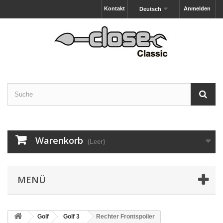
Kontakt
Anmelden
Deutsch
Warenkorb
(Leer)
MENÜ
Golf
Golf 3
Rechter Frontspoiler