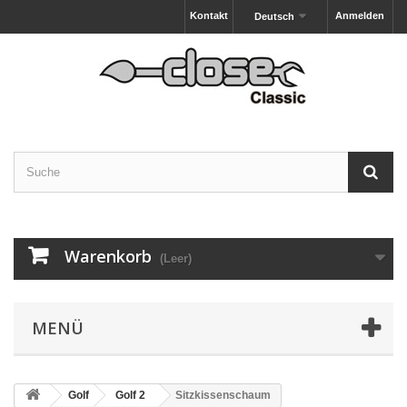
Kontakt
Anmelden
Deutsch
Warenkorb
(Leer)
MENÜ
Golf
Golf 2
Sitzkissenschaum