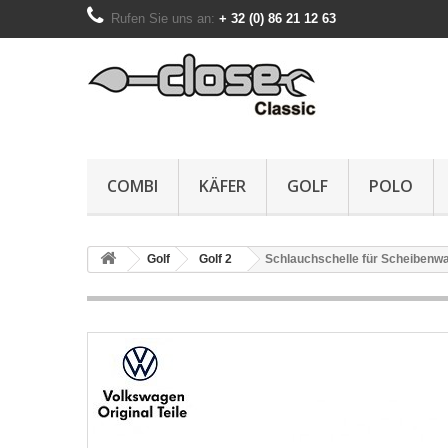
Rufen Sie uns an:
+ 32 (0) 86 21 12 63
COMBI
KÄFER
GOLF
POLO
Golf
Golf 2
Schlauchschelle für Scheibenw