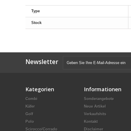
Type
Stock
Newsletter
Kategorien
Informationen
Combi
Sonderangebote
Käfer
Neue Artikel
Golf
Verkaufshits
Polo
Kontakt
Scirocco/Corrado
Disclaimer