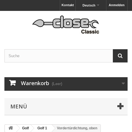
Kontakt
Anmelden
Deutsch
Warenkorb
(Leer)
MENÜ
Golf
Golf 1
Vordertürdichtung, oben