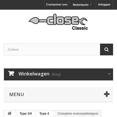
Contacteer ons
Inloggen
Nederlands
Winkelwagen
(leeg)
MENU
Type 3/4
Type 4
Complete motorpakkingset