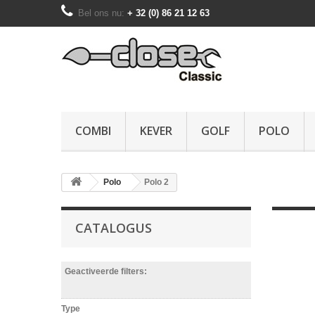
Bel ons nu:
+ 32 (0) 86 21 12 63
COMBI
KEVER
GOLF
POLO
Polo
Polo 2
CATALOGUS
Geactiveerde filters:
Type