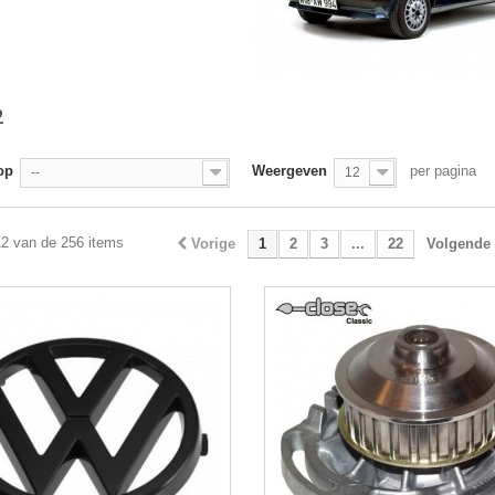
2
op
Weergeven
per pagina
--
12
12 van de 256 items
Vorige
1
2
3
...
22
Volgende