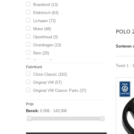
Brandstof
(13)
Elektrisch
(63)
Lichaam
(72)
Motor
(48)
POLO 
Oponthoud
(3)
Overdragen
(13)
Sorteren 
Rem
(20)
Richting
(2)
Toont 1 - 
Fabrikant
Uitlaat
(10)
Close Classic
(162)
Versnellingsbak
(11)
Original VW
(57)
Original VW Classic Parts
(37)
Prijs
Bereik:
0,00€ - 143,00€