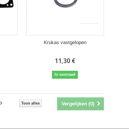
Krukas vastgelopen
11,30 €
In voorraad
Toon alles
Vergelijken (
0
)