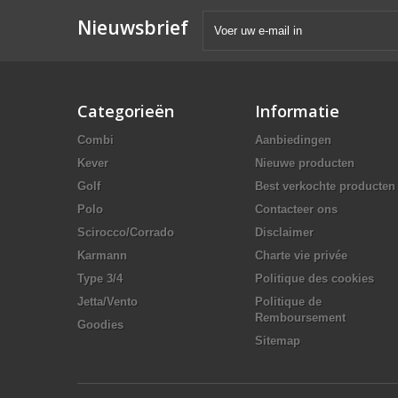
Nieuwsbrief
Categorieën
Informatie
Combi
Aanbiedingen
Kever
Nieuwe producten
Golf
Best verkochte producten
Polo
Contacteer ons
Scirocco/Corrado
Disclaimer
Karmann
Charte vie privée
Type 3/4
Politique des cookies
Jetta/Vento
Politique de
Remboursement
Goodies
Sitemap