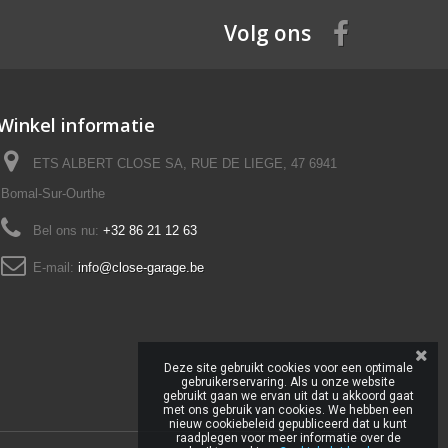
Volg ons
Winkel informatie
ETS ALBERT CLOSE SA, RUE DE LIEGE, 47 6941
Bomal-Sur-Ourthe
Bel ons nu:
+32 86 21 12 63
E-mail:
info@close-garage.be
Deze site gebruikt cookies voor een optimale
gebruikerservaring. Als u onze website
gebruikt gaan we ervan uit dat u akkoord gaat
met ons gebruik van cookies. We hebben een
nieuw cookiebeleid gepubliceerd dat u kunt
raadplegen voor meer informatie over de