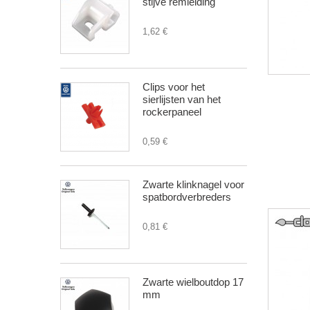
stijve remleiding
1,62 €
Clips voor het
sierlijsten van het
rockerpaneel
0,59 €
Zwarte klinknagel voor
spatbordverbreders
0,81 €
Zwarte wielboutdop 17
mm