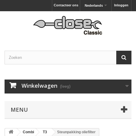
Contacteer ons
Inloggen
Nederlands
Winkelwagen
(leeg)
MENU
Combi
T3
Steunpakking oliefilter