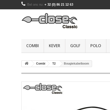
Bel ons nu:
+ 32 (0) 86 21 12 63
COMBI
KEVER
GOLF
POLO
Combi
T2
Bougiekabelboom