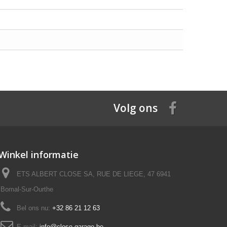
Volg ons
Winkel informatie
ETS ALBERT CLOSE SA, RUE DE LIEGE, 47 6941
Bomal-Sur-Ourthe
Bel ons nu:
+32 86 21 12 63
E-mail:
info@close-garage.be