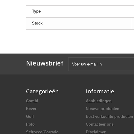
Type
Stock
Nieuwsbrief
Categorieën
Informatie
Combi
Aanbiedingen
Kever
Nieuwe producten
Golf
Best verkochte producten
Polo
Contacteer ons
Scirocco/Corrado
Disclaimer