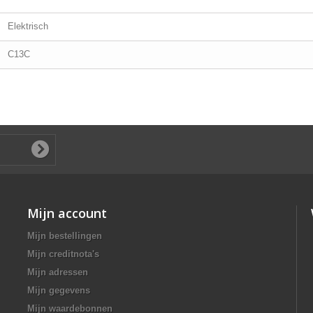
Elektrisch
C13C
Mijn account
Mijn bestellingen
Mijn creditnota's
Mijn adressen
Mijn gegevens
Mijn waardebonnen