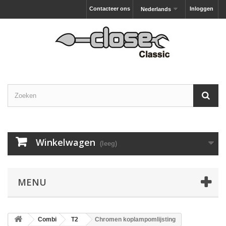
Contacteer ons
Inloggen
Nederlands
Winkelwagen
(leeg)
MENU
Combi
T2
Chromen koplampomlijsting