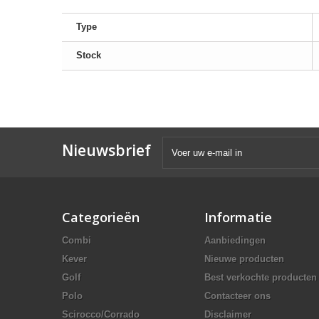
Type
Stock
Nieuwsbrief
Categorieën
Informatie
Combi
Aanbiedingen
Kever
Nieuwe producten
Golf
Best verkochte producten
Polo
Contacteer ons
Scirocco/Corrado
Disclaimer