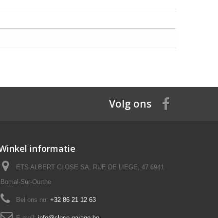
Volg ons
Winkel informatie
ETS ALBERT CLOSE SA, RUE DE LIEGE, 47 6941
Bomal-Sur-Ourthe
Bel ons nu:
+32 86 21 12 63
E-mail:
info@close-garage.be