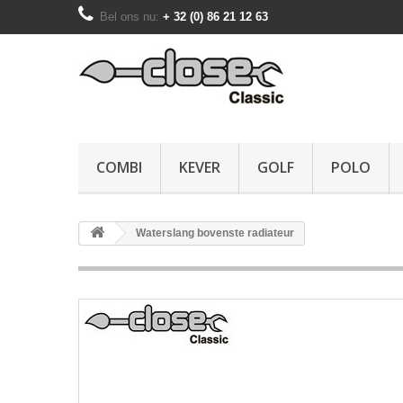
Bel ons nu:
+ 32 (0) 86 21 12 63
COMBI
KEVER
GOLF
POLO
Waterslang bovenste radiateur