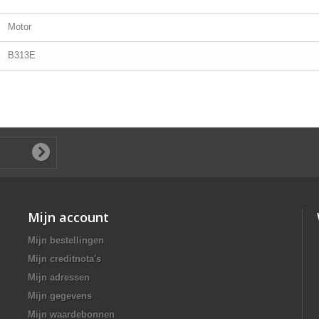
Motor
B313E
Mijn account
Mijn bestellingen
Mijn creditnota's
Mijn adressen
Mijn gegevens
Mijn waardebonnen