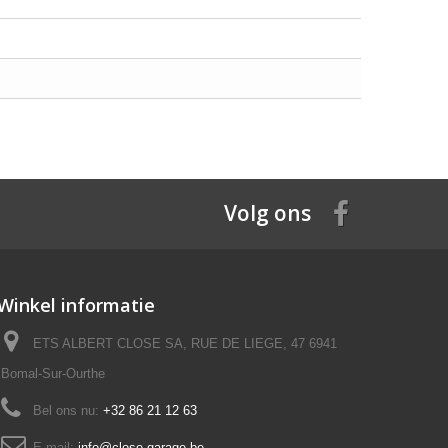
Volg ons
Winkel informatie
ETS ALBERT CLOSE SA, RUE DE LIEGE, 47 6941
Bomal-Sur-Ourthe
Bel ons nu:
+32 86 21 12 63
E-mail:
info@close-garage.be