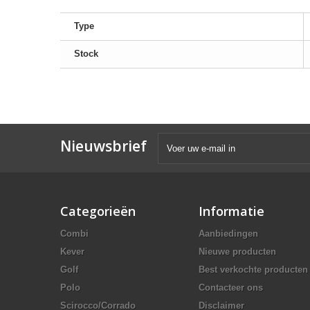
Type
Stock
Nieuwsbrief
Categorieën
Informatie
Combi
Aanbiedingen
Kever
Nieuwe producten
Golf
Best verkochte producten
Polo
Contacteer ons
Scirocco/Corrado
Disclaimer