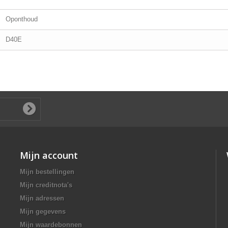
Oponthoud
D40E
Mijn account
Mijn bestellingen
Mijn creditnota's
Mijn adressen
Mijn gegevens
Mijn waardebonnen