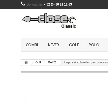
Bel ons nu:
+ 32 (0) 86 21 12 63
COMBI
KEVER
GOLF
POLO
Golf
Golf 2
Lagerset schokdemper vooraan