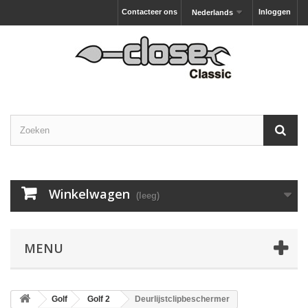
Contacteer ons
Inloggen
Nederlands
Winkelwagen
(leeg)
MENU
Golf
Golf 2
Deurlijstclipbeschermer