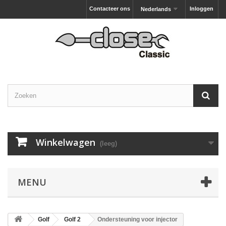
Contacteer ons
Inloggen
Nederlands
Winkelwagen
(leeg)
MENU
Golf
Golf 2
Ondersteuning voor injector