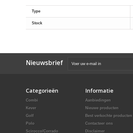
Type
Stock
Nieuwsbrief
Categorieën
Informatie
Combi
Aanbiedingen
Kever
Nieuwe producten
Golf
Best verkochte producten
Polo
Contacteer ons
Scirocco/Corrado
Disclaimer