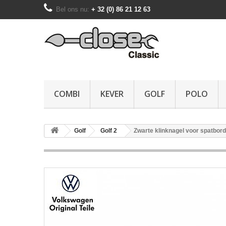
Bel ons nu:
+ 32 (0) 86 21 12 63
COMBI
KEVER
GOLF
POLO
Golf
Golf 2
Zwarte klinknagel voor spatbor