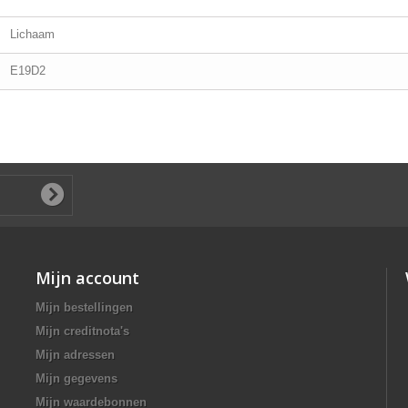
Lichaam
E19D2
Mijn account
Mijn bestellingen
Mijn creditnota's
Mijn adressen
Mijn gegevens
Mijn waardebonnen