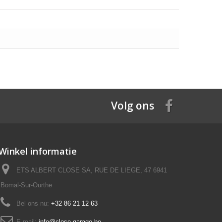
Volg ons
Winkel informatie
ETS ALBERT CLOSE SA, RUE DE LIEGE, 47 6941
Bomal-Sur-Ourthe
Bel ons nu:
+32 86 21 12 63
E-mail:
info@close-garage.be