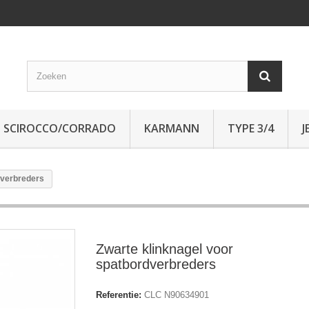
SCIROCCO/CORRADO
KARMANN
TYPE 3/4
J
dverbreders
Zwarte klinknagel voor
spatbordverbreders
Referentie:
CLC N90634901