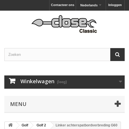
Contacteer ons
Inloggen
Nederlands
Winkelwagen
(leeg)
MENU
Golf
Golf 2
Linker achterspatbordverbreding G60