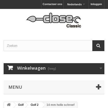
Contacteer ons
Inloggen
Nederlands
Winkelwagen
(leeg)
MENU
Golf
Golf 2
14 mm holle schroef