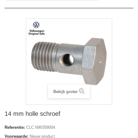
Bekijk groter
14 mm holle schroef
Referentie:
CLC N90358004
Voorwaarde:
Nieuw product