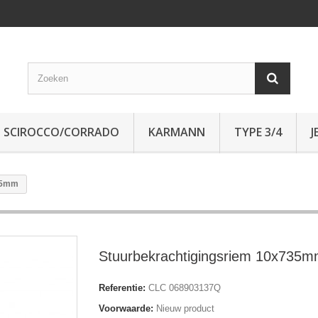
SCIROCCO/CORRADO
KARMANN
TYPE 3/4
J
35mm
Stuurbekrachtigingsriem 10x735
Referentie:
CLC 068903137Q
Voorwaarde:
Nieuw product