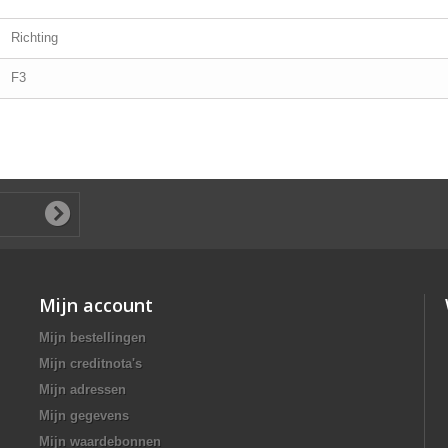
Richting
F3
Mijn account
Mijn bestellingen
Mijn creditnota's
Mijn adressen
Mijn gegevens
Mijn waardebonnen