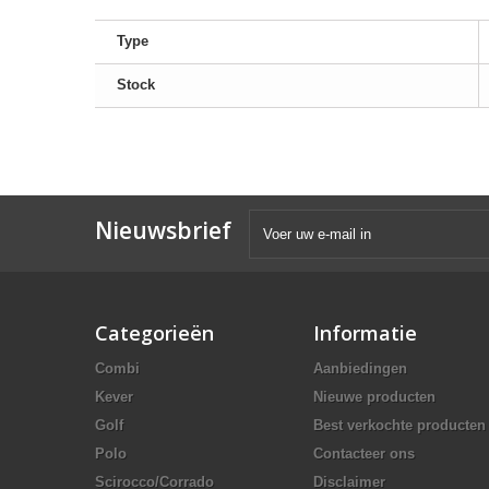
Type
Stock
Nieuwsbrief
Categorieën
Informatie
Combi
Aanbiedingen
Kever
Nieuwe producten
Golf
Best verkochte producten
Polo
Contacteer ons
Scirocco/Corrado
Disclaimer