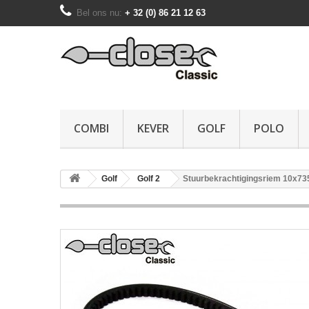
Bel ons nu:
+ 32 (0) 86 21 12 63
COMBI
KEVER
GOLF
POLO
Golf
Golf 2
Stuurbekrachtigingsriem 10x7