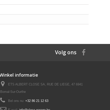
Volg ons
Winkel informatie
ETS ALBERT CLOSE SA, RUE DE LIEGE, 47 6941
Bomal-Sur-Ourthe
Bel ons nu:
+32 86 21 12 63
E-mail:
info@close-garage.be