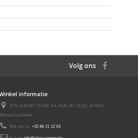
Volg ons
Winkel informatie
ETS ALBERT CLOSE SA, RUE DE LIEGE, 47 6941
Bomal-Sur-Ourthe
Bel ons nu:
+32 86 21 12 63
E-mail:
info@close-garage.be