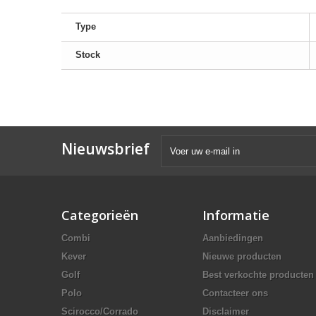
Type
Stock
Nieuwsbrief
Categorieën
Informatie
Combi
Aanbiedingen
Kever
Nieuwe producten
Golf
Best verkochte producten
Polo
Contacteer ons
Scirocco/Corrado
Disclaimer