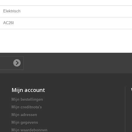
Elektrisch
AC26I
Mijn account
Mijn bestellingen
Mijn creditnota's
Mijn adressen
Mijn gegevens
Mijn waardebonnen