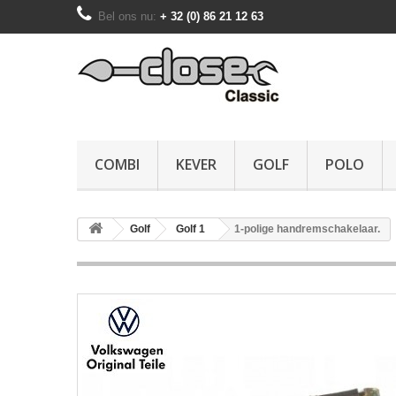
Bel ons nu:
+ 32 (0) 86 21 12 63
COMBI
KEVER
GOLF
POLO
Golf
Golf 1
1-polige handremschakelaar.