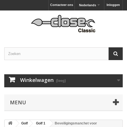
Contacteer ons
Inloggen
Nederlands
Winkelwagen
(leeg)
MENU
Golf
Golf 1
Beveiligingsmanchet voor