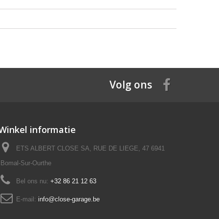
Volg ons
Winkel informatie
ETS ALBERT CLOSE SA, RUE DE LIEGE, 47 6941
Bomal-Sur-Ourthe
Bel ons nu:
+32 86 21 12 63
E-mail:
info@close-garage.be