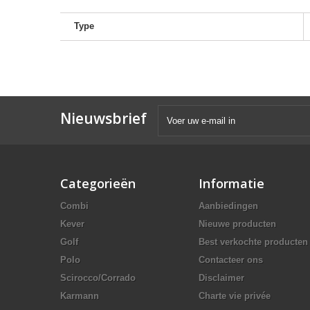
Type
Nieuwsbrief
Categorieën
Informatie
Combi
Aanbiedingen
Kever
Nieuwe producten
Golf
Best verkochte producten
Polo
Contacteer ons
Scirocco/Corrado
Disclaimer
Karmann
Charte vie privée