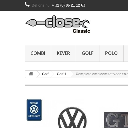
Bel ons nu:
+ 32 (0) 86 21 12 63
COMBI
KEVER
GOLF
POLO
Golf
Golf 1
Complete embleemset voor en a