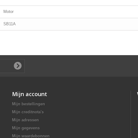
Motor
SB11A
Mijn account
Mijn bestellingen
Mijn creditnota's
Mijn adressen
Mijn gegevens
Mijn waardebonnen