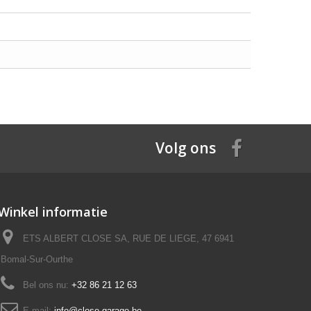
Volg ons
Winkel informatie
ETS ALBERT CLOSE SA, RUE DE LIEGE, 47 6941
Bomal-Sur-Ourthe
Bel ons nu:
+32 86 21 12 63
E-mail:
info@close-garage.be