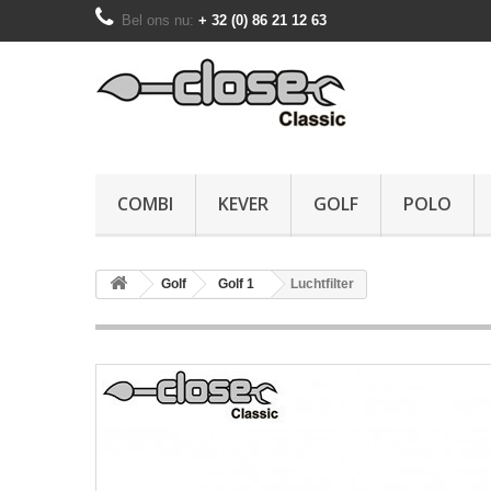
Bel ons nu:
+ 32 (0) 86 21 12 63
COMBI
KEVER
GOLF
POLO
Golf
Golf 1
Luchtfilter