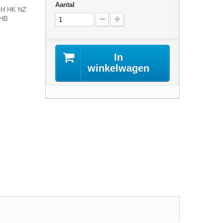
Aantal
MH HK NZ
 HB
In
winkelwagen