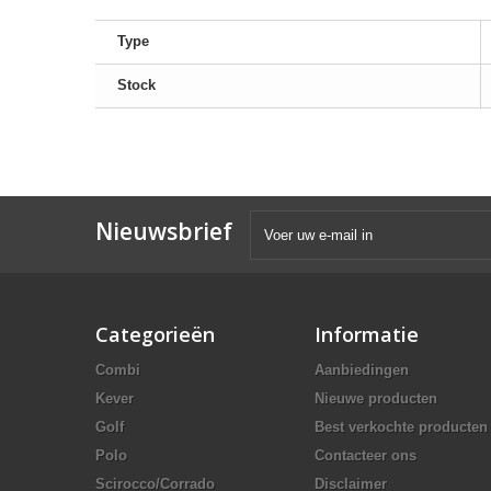
Type
Stock
Nieuwsbrief
Categorieën
Informatie
Combi
Aanbiedingen
Kever
Nieuwe producten
Golf
Best verkochte producten
Polo
Contacteer ons
Scirocco/Corrado
Disclaimer