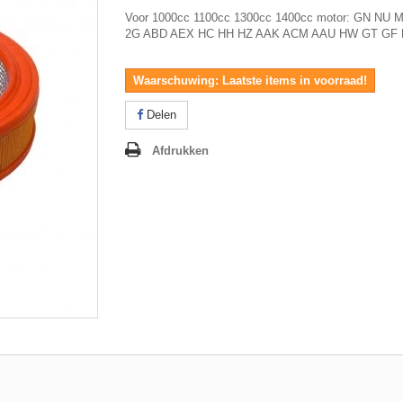
Voor 1000cc 1100cc 1300cc 1400cc motor: GN NU 
2G ABD AEX HC HH HZ AAK ACM AAU HW GT GF
Waarschuwing: Laatste items in voorraad!
Delen
Afdrukken