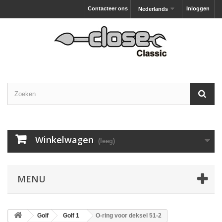
Contacteer ons
Inloggen
Nederlands
Winkelwagen
(leeg)
MENU
Golf
Golf 1
O-ring voor deksel 51-2