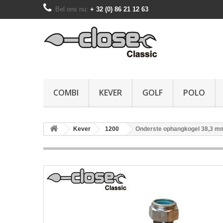
Bel ons nu:
+ 32 (0) 86 21 12 63
COMBI
KEVER
GOLF
POLO
Kever
1200
Onderste ophangkogel 38,3 m