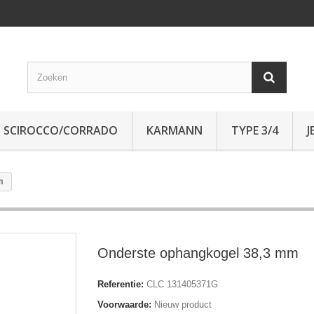
SCIROCCO/CORRADO
KARMANN
TYPE 3/4
J
m
Onderste ophangkogel 38,3 mm
Referentie:
CLC 131405371G
Voorwaarde:
Nieuw product