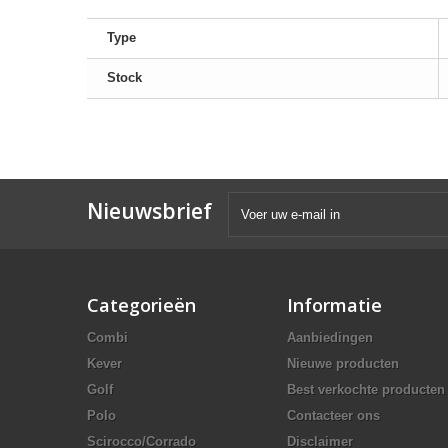
Type
Stock
Nieuwsbrief
Categorieën
Informatie
Combi
Aanbiedingen
Kever
Nieuwe producten
Golf
Best verkochte producten
Polo
Contacteer ons
Scirocco/Corrado
Disclaimer