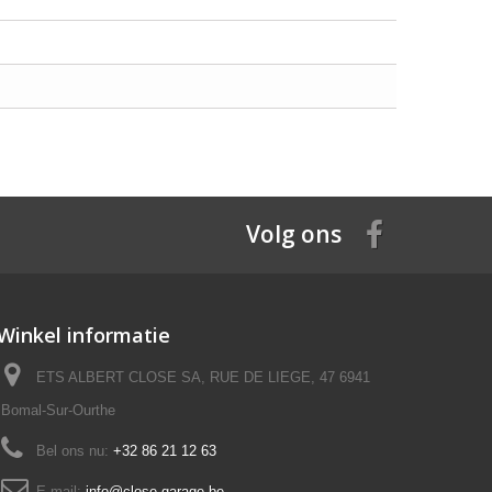
Volg ons
Winkel informatie
ETS ALBERT CLOSE SA, RUE DE LIEGE, 47 6941
Bomal-Sur-Ourthe
Bel ons nu:
+32 86 21 12 63
E-mail:
info@close-garage.be