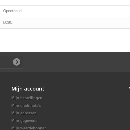
Oponthoud
D29C
Mijn account
Mijn bestellingen
Mijn creditnota's
Mijn adressen
Mijn gegevens
Mijn waardebonnen