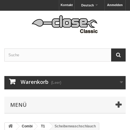
Kontakt
Anmelden
Deutsch
Warenkorb
(Leer)
MENÜ
Combi
T1
Scheibenwaschschlauch