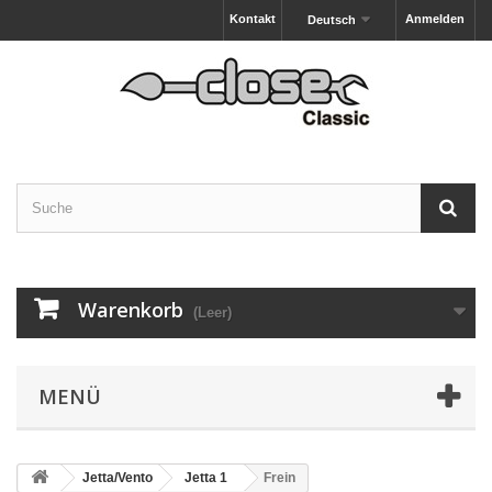
Kontakt
Anmelden
Deutsch
Warenkorb
(Leer)
MENÜ
Jetta/Vento
Jetta 1
Frein