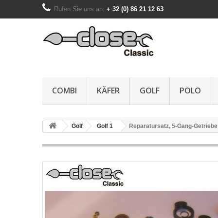
Rufen Sie uns an:
+ 32 (0) 86 21 12 63
COMBI
KÄFER
GOLF
POLO
Golf
Golf 1
Reparatursatz, 5-Gang-Getriebe