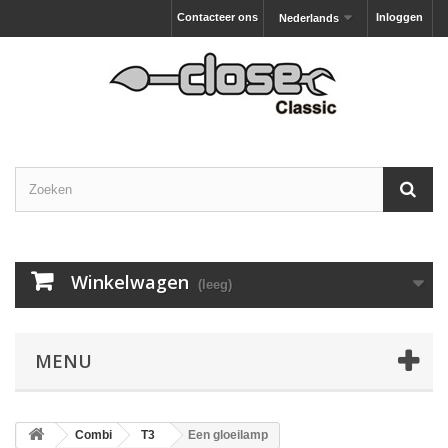
Contacteer ons
Inloggen
Nederlands
Winkelwagen
(leeg)
MENU
Combi
T3
Een gloeilamp