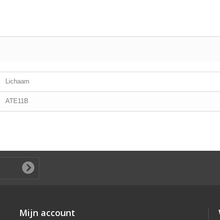
Lichaam
ATE11B
Mijn account