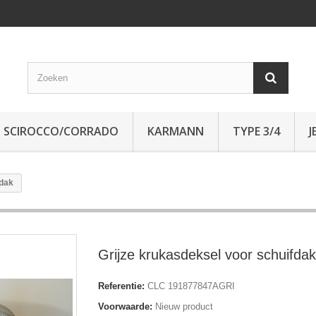
SCIROCCO/CORRADO
KARMANN
TYPE 3/4
J
fdak
Grijze krukasdeksel voor schuifdak
Referentie:
CLC 191877847AGRI
Voorwaarde:
Nieuw product