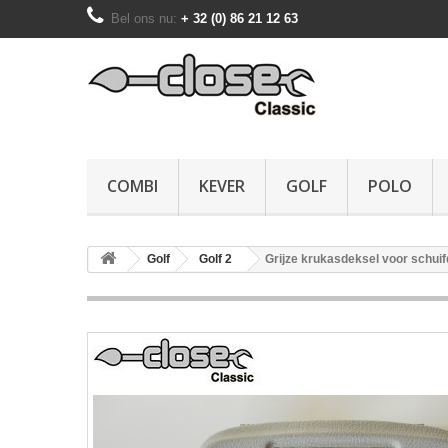
Bel ons nu:
+ 32 (0) 86 21 12 63
COMBI
KEVER
GOLF
POLO
Golf
Golf 2
Grijze krukasdeksel voor schui