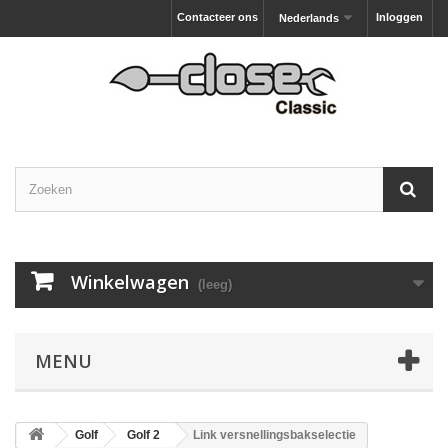
Contacteer ons
Inloggen
Nederlands
Winkelwagen
(leeg)
MENU
Golf
Golf 2
Link versnellingsbakselectie