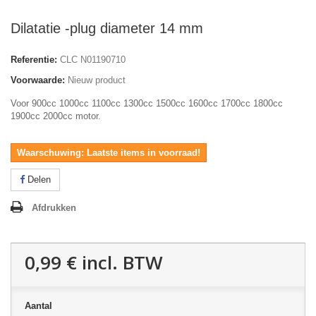
Dilatatie -plug diameter 14 mm
Referentie:
CLC N01190710
Voorwaarde:
Nieuw product
Voor 900cc 1000cc 1100cc 1300cc 1500cc 1600cc 1700cc 1800cc
1900cc 2000cc motor.
Waarschuwing: Laatste items in voorraad!
Delen
Afdrukken
0,99 €
incl. BTW
Aantal