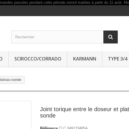
O
SCIROCCO/CORRADO
KARMANN
TYPE 3/4
 plateau sonde
Joint torique entre le doseur et pla
sonde
Référence
CLC 049133485A