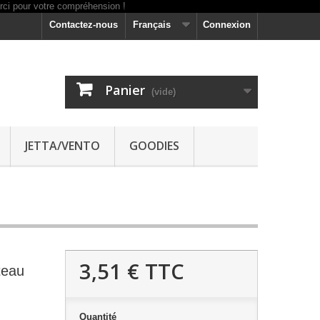
Contactez-nous
Français
Connexion
Panier
(vide)
JETTA/VENTO
GOODIES
3,51 €
TTC
teau
Quantité