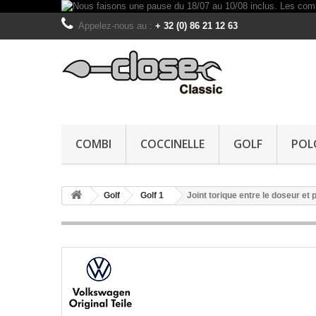
Appelez-nous au :
+ 32 (0) 86 21 12 63
COMBI
COCCINELLE
GOLF
POL
Golf
Golf 1
Joint torique entre le doseur et