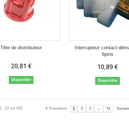
Tête de distributeur
Interrupteur contact-dém
6pins
20,81 €
10,89 €
Disponible
Disponible
1 - 12 sur 602.
Précédent
1
2
3
...
51
Suivan