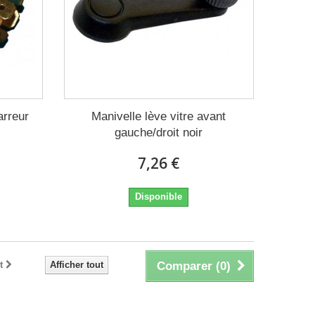
arreur
Manivelle lève vitre avant
gauche/droit noir
7,26 €
Disponible
t
Afficher tout
Comparer (
0
)