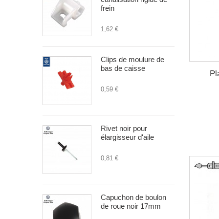
frein
1,62 €
Clips de moulure de
bas de caisse
Pl
0,59 €
Rivet noir pour
élargisseur d'aile
0,81 €
Capuchon de boulon
de roue noir 17mm