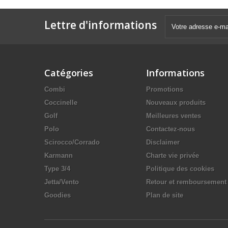
Lettre d'informations
Catégories
Informations
Combi
Promotions
Coccinelle
Nouveaux produits
Golf
Meilleures ventes
Polo
Contactez-nous
Scirocco/Corrado
Disclaimer
Karmann
Charte vie privée
Type 3/4
Politique des cookies
Jetta/Vento
Retour et remboursement
Goodies
Plan de site