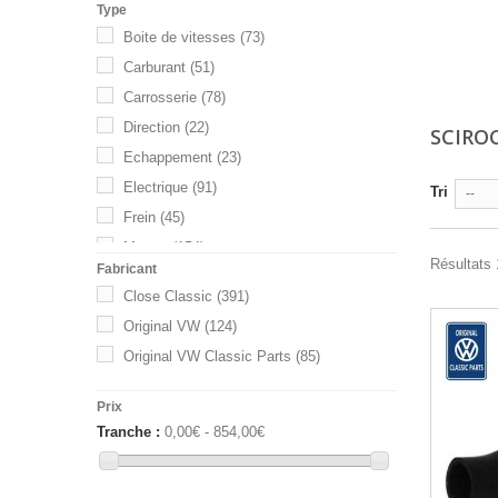
Type
Boite de vitesses
(73)
Carburant
(51)
Carrosserie
(78)
Direction
(22)
SCIRO
Echappement
(23)
Electrique
(91)
Tri
--
Frein
(45)
Moteur
(154)
Résultats 
Fabricant
Suspension
(39)
Close Classic
(391)
Transmission
(24)
Original VW
(124)
Original VW Classic Parts
(85)
Prix
Tranche :
0,00€ - 854,00€