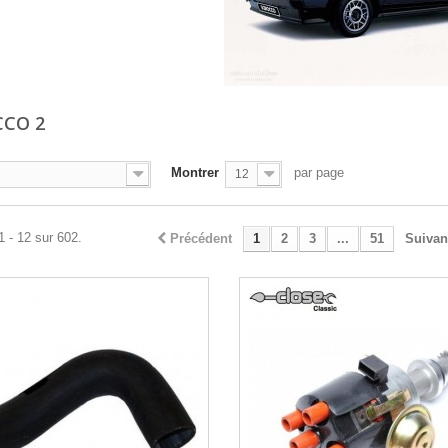
CCO 2
Montrer
par page
12
1 - 12 sur 602.
Précédent
1
2
3
...
51
Suivan