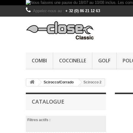
Appelez-nous au :
+ 32 (0) 86 21 12 63
COMBI
COCCINELLE
GOLF
POL
Scirocco/Corrado
Scirocco 2
CATALOGUE
Filtres actifs :