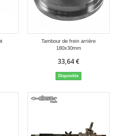
nt
Tambour de frein arrière
180x30mm
33,64 €
Disponible