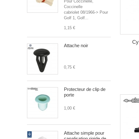
Pour Coccinelle,
Coccinelle
cabriolet 08/1966-> Pour
Golf 1, Golf...
1,15 €
Cy
Attache noir
0,75 €
Protecteur de clip de
porte
1,00 €
Attache simple pour
canalisation rigide de