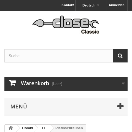
Kontakt
Anmelden
Deutsch
Warenkorb
(Leer)
MENÜ
Combi
T1
Platinschrauben