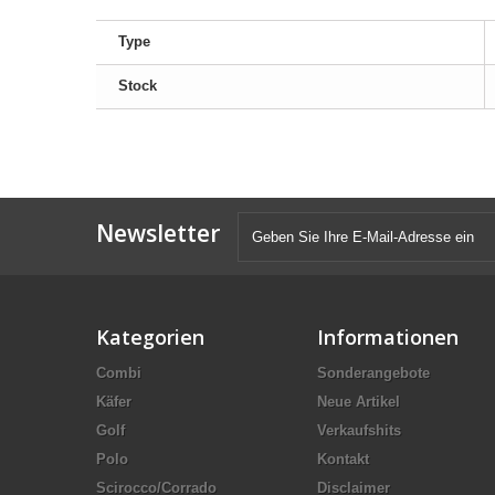
Type
Stock
Newsletter
Kategorien
Informationen
Combi
Sonderangebote
Käfer
Neue Artikel
Golf
Verkaufshits
Polo
Kontakt
Scirocco/Corrado
Disclaimer