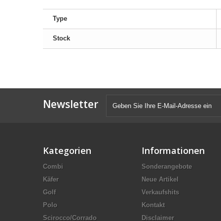
Type
Stock
Newsletter
Kategorien
Informationen
Combi
Sonderangebote
Käfer
Neue Artikel
Golf
Verkaufshits
Polo
Kontakt
Scirocco/Corrado
Disclaimer