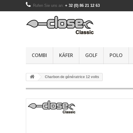
Rufen Sie uns an:
+ 32 (0) 86 21 12 63
COMBI
KÄFER
GOLF
POLO
Charbon de génératrice 12 volts