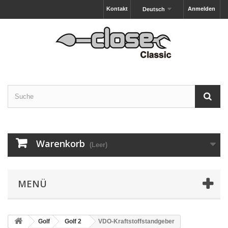
Kontakt
Anmelden
Deutsch
Warenkorb
(Leer)
MENÜ
Golf
Golf 2
VDO-Kraftstoffstandgeber