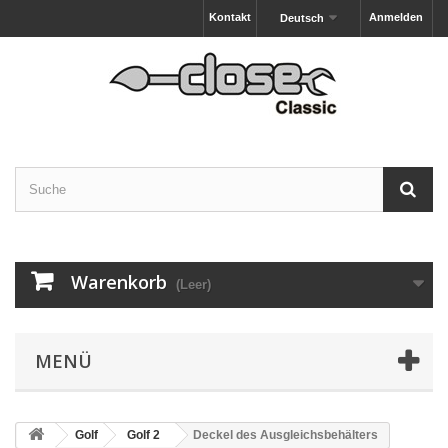
Kontakt
Anmelden
Deutsch
Warenkorb
(Leer)
MENÜ
Golf
Golf 2
Deckel des Ausgleichsbehälters