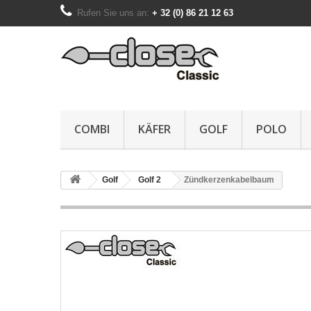
Rufen Sie uns an:
+ 32 (0) 86 21 12 63
COMBI
KÄFER
GOLF
POLO
Golf
Golf 2
Zündkerzenkabelbaum