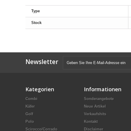
Type
Stock
Newsletter
Kategorien
Informationen
Combi
Sonderangebote
Käfer
Neue Artikel
Golf
Verkaufshits
Polo
Kontakt
Scirocco/Corrado
Disclaimer