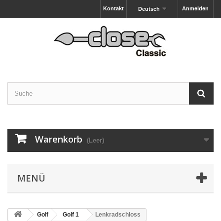
Kontakt
Anmelden
Deutsch
Warenkorb
(Leer)
MENÜ
Golf
Golf 1
Lenkradschloss