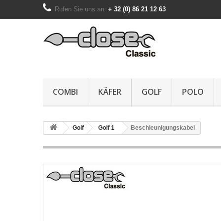
Rufen Sie uns an:
+ 32 (0) 86 21 12 63
COMBI
KÄFER
GOLF
POLO
Golf
Golf 1
Beschleunigungskabel