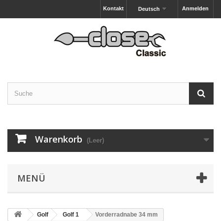
Kontakt
Anmelden
Deutsch
Warenkorb
(Leer)
MENÜ
Golf
Golf 1
Vorderradnabe 34 mm