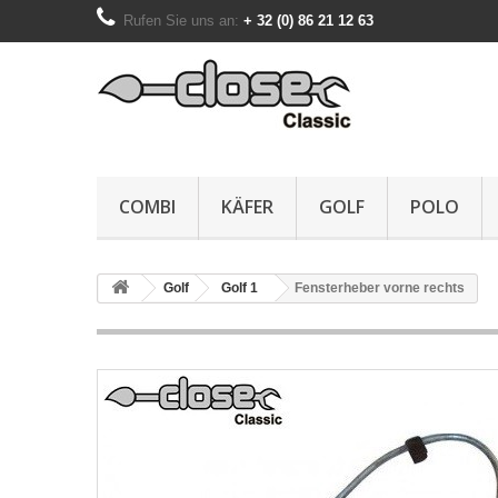
Rufen Sie uns an:
+ 32 (0) 86 21 12 63
COMBI
KÄFER
GOLF
POLO
Golf
Golf 1
Fensterheber vorne rechts