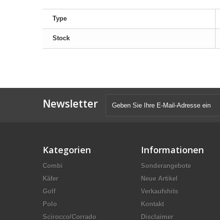
Type
Stock
Newsletter
Kategorien
Informationen
Combi
Sonderangebote
Käfer
Neue Artikel
Golf
Verkaufshits
Polo
Kontakt
Scirocco/Corrado
Disclaimer