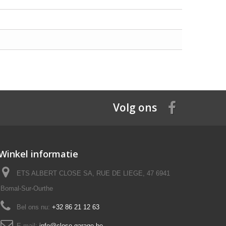
Volg ons
Winkel informatie
ETS ALBERT CLOSE SA, RUE DE LIEGE, 47 6941
Bomal-Sur-Ourthe
Bel ons nu:
+32 86 21 12 63
E-mail:
info@close-garage.be