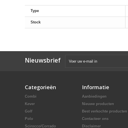
Type
Stock
Nieuwsbrief
Categorieën
Informatie
Combi
Aanbiedingen
Kever
Nieuwe producten
Golf
Best verkochte producten
Polo
Contacteer ons
Scirocco/Corrado
Disclaimer