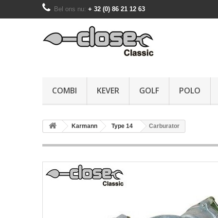
Bel ons nu:
+ 32 (0) 86 21 12 63
COMBI
KEVER
GOLF
POLO
Karmann
Type 14
Carburator