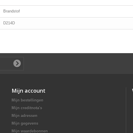
Brandstof
D214D
Mijn account
Mijn bestellingen
Mijn creditnota's
Mijn adressen
Mijn gegevens
Mijn waardebonnen