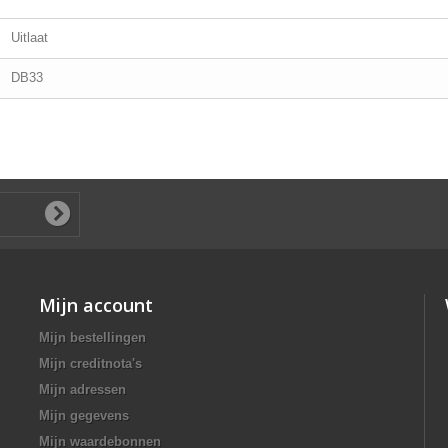
Uitlaat
DB33
Mijn account
Mijn bestellingen
Mijn creditnota's
Mijn adressen
Mijn gegevens
Mijn waardebonnen