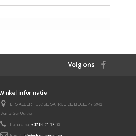
Volg ons
Winkel informatie
ETS ALBERT CLOSE SA, RUE DE LIEGE, 47 6941
Bomal-Sur-Ourthe
Bel ons nu:
+32 86 21 12 63
E-mail:
info@close-garage.be