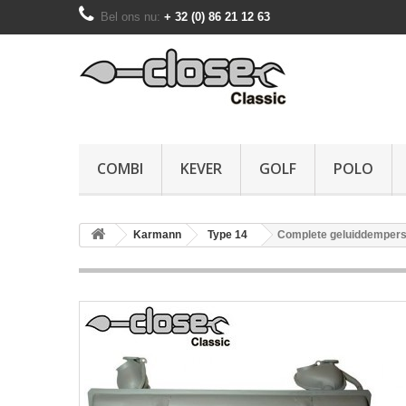
Bel ons nu:
+ 32 (0) 86 21 12 63
COMBI
KEVER
GOLF
POLO
Karmann
Type 14
Complete geluiddempers