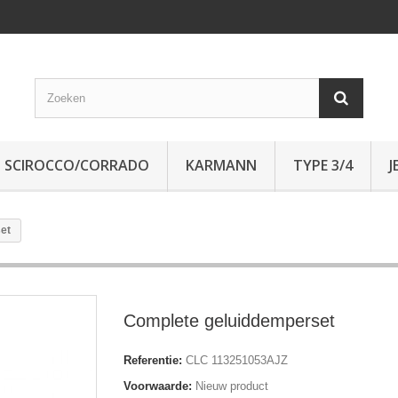
SCIROCCO/CORRADO
KARMANN
TYPE 3/4
J
et
Complete geluiddemperset
Referentie:
CLC 113251053AJZ
Voorwaarde:
Nieuw product