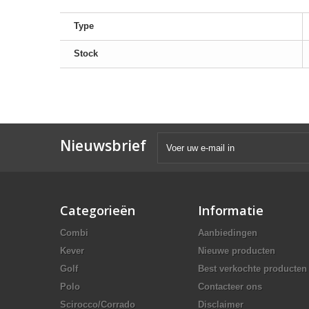
Type
Stock
Nieuwsbrief
Categorieën
Informatie
Combi
Aanbiedingen
Kever
Nieuwe producten
Golf
Best verkochte producten
Polo
Contacteer ons
Scirocco/Corrado
Disclaimer