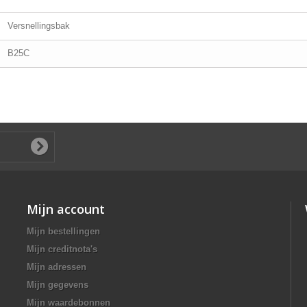
Versnellingsbak
B25C
Mijn account
Mijn bestellingen
Mijn creditnota's
Mijn adressen
Mijn gegevens
Mijn waardebonnen