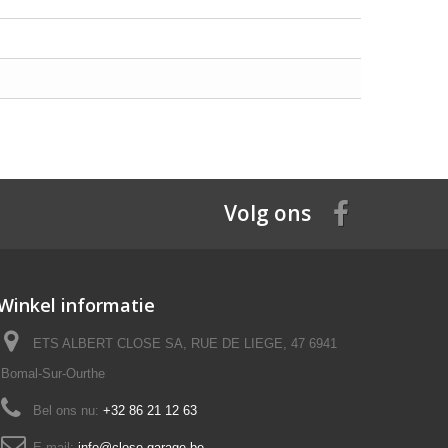
Volg ons
Winkel informatie
ETS ALBERT CLOSE SA, RUE DE LIEGE, 47 6941
Bomal-Sur-Ourthe
Bel ons nu:
+32 86 21 12 63
E-mail:
info@close-garage.be