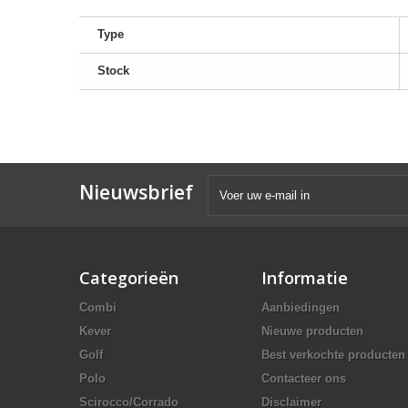
Type
Stock
Nieuwsbrief
Categorieën
Informatie
Combi
Aanbiedingen
Kever
Nieuwe producten
Golf
Best verkochte producten
Polo
Contacteer ons
Scirocco/Corrado
Disclaimer