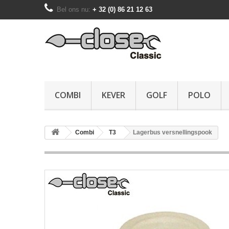
Bel ons nu:
+ 32 (0) 86 21 12 63
COMBI
KEVER
GOLF
POLO
Combi
T3
Lagerbus versnellingspook