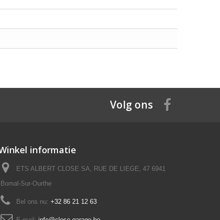
Volg ons
Winkel informatie
ETS ALBERT CLOSE SA, RUE DE LIEGE, 47 6941
Bomal-Sur-Ourthe
Bel ons nu:
+32 86 21 12 63
E-mail:
info@close-garage.be