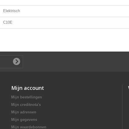
Elektrisch
C10E
Mijn account
Mijn bestellingen
Mijn creditnota's
Mijn adressen
Mijn gegevens
Mijn waardebonnen