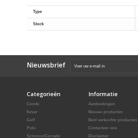
Type
Stock
Nieuwsbrief
Categorieën
Informatie
Combi
Aanbiedingen
Kever
Nieuwe producten
Golf
Best verkochte producten
Polo
Contacteer ons
Scirocco/Corrado
Disclaimer