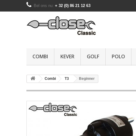
Bel ons nu:
+ 32 (0) 86 21 12 63
COMBI
KEVER
GOLF
POLO
Combi
T3
Beginner